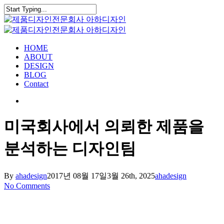
Skip
Clo
to
Close
Me
main
Search
content
search
Menu
HOME
ABOUT
DESIGN
BLOG
Contact
search
미국회사에서 의뢰한 제품을
분석하는 디자인팀
By
ahadesign
2017년 08월 17일
3월 26th, 2025
ahadesign
No Comments