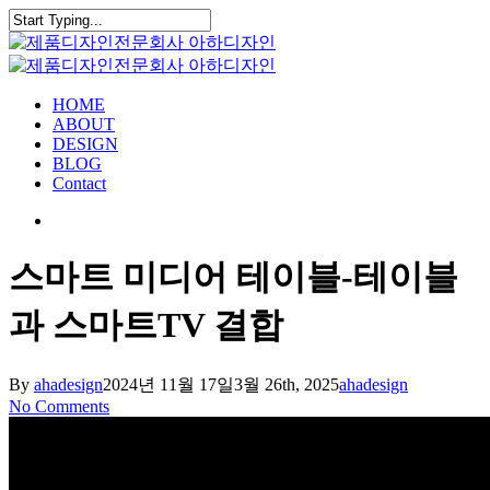
Skip
to
Close
main
Search
content
search
Menu
HOME
ABOUT
DESIGN
BLOG
Contact
search
스마트 미디어 테이블-테이블
과 스마트TV 결합
By
ahadesign
2024년 11월 17일
3월 26th, 2025
ahadesign
No Comments